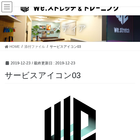
コ
ナ
ン
ビ
テ
ゲ
ン
ー
メディア
ツ
シ
に
ョ
移
ン
HOME
添付ファイル
サービスアイコン03
動
に
移
動
2019-12-23
/ 最終更新日 :
2019-12-23
サービスアイコン03