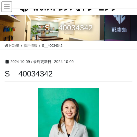
コ
ナ
ン
ビ
テ
ゲ
ン
ー
S__40034342
ツ
シ
に
ョ
移
ン
HOME
採用情報
S__40034342
動
に
移
動
2024-10-09
/ 最終更新日 :
2024-10-09
S__40034342