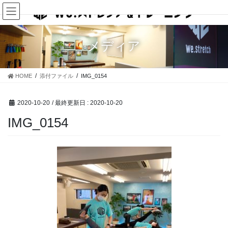
コ
ナ
ン
ビ
テ
ゲ
ン
ー
メディア
ツ
シ
に
ョ
移
ン
HOME
添付ファイル
IMG_0154
動
に
移
動
2020-10-20
/ 最終更新日 :
2020-10-20
IMG_0154