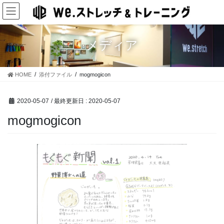
コ
ナ
ン
ビ
テ
ゲ
ン
ー
メディア
ツ
シ
に
ョ
移
ン
HOME
添付ファイル
mogmogicon
動
に
移
動
2020-05-07
/ 最終更新日 :
2020-05-07
mogmogicon