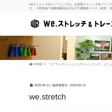
コ
ナ
weストレッチ&トレーニングは、会員制ストレッチ&パーソ
ン
ビ
す。 小田急線千歳船橋駅徒歩2分の千歳船橋ベース（経堂・
テ
ゲ
ン
ー
ツ
シ
に
ョ
移
ン
動
に
移
動
HOME
「コアコンディショニングトレーニング」メニ
2020-06-11
/ 最終更新日 :
2020-06-15
we.stretch