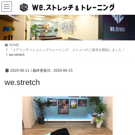
コ
ナ
ン
ビ
テ
ゲ
ン
ー
投稿
ツ
シ
に
ョ
移
ン
HOME
動
に
「コアコンディショニングトレーニング」メニューのご提供を開始しました！
移
we.stretch
動
2020-06-11
/ 最終更新日 :
2020-06-15
we.stretch