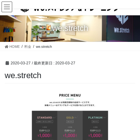
コ
ナ
ン
ビ
テ
ゲ
ン
ー
we.stretch
ツ
シ
に
ョ
移
ン
HOME
料金
we.stretch
動
に
移
動
2020-03-27
/ 最終更新日 :
2020-03-27
we.stretch