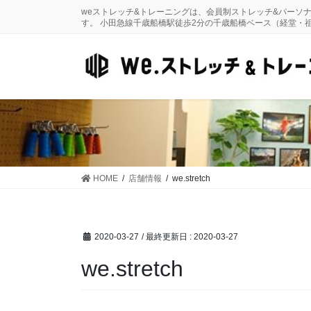
コ
ナ
weストレッチ&トレーニングは、会員制ストレッチ&パーソ
ン
ビ
す。 小田急線千歳船橋駅徒歩2分の千歳船橋ベース（経堂・
テ
ゲ
ン
ー
ツ
シ
に
ョ
移
ン
動
に
移
動
HOME
店舗情報
we.stretch
2020-03-27
/ 最終更新日 :
2020-03-27
we.stretch