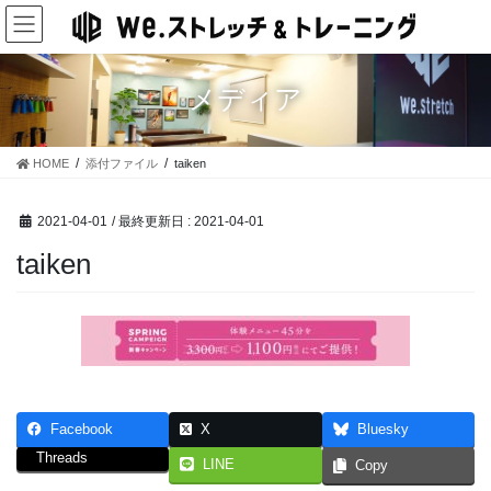
コ
ナ
ン
ビ
テ
ゲ
ン
ー
メディア
ツ
シ
に
ョ
移
ン
HOME
添付ファイル
taiken
動
に
移
動
2021-04-01
/ 最終更新日 :
2021-04-01
taiken
Facebook
X
Bluesky
Threads
LINE
Copy