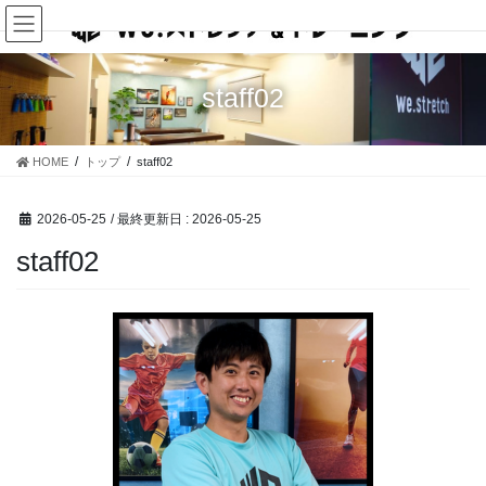
コ
ナ
ン
ビ
テ
ゲ
ン
ー
staff02
ツ
シ
に
ョ
移
ン
HOME
トップ
staff02
動
に
移
動
2026-05-25
/ 最終更新日 :
2026-05-25
staff02