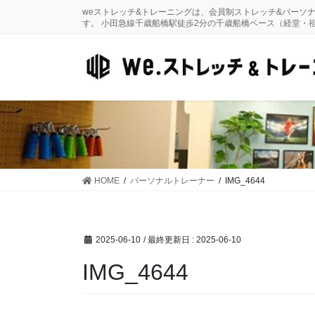
コ
ナ
weストレッチ&トレーニングは、会員制ストレッチ&パーソ
ン
ビ
す。 小田急線千歳船橋駅徒歩2分の千歳船橋ベース（経堂・
テ
ゲ
ン
ー
ツ
シ
に
ョ
移
ン
動
に
移
動
HOME
パーソナルトレーナー
IMG_4644
2025-06-10
/ 最終更新日 :
2025-06-10
IMG_4644