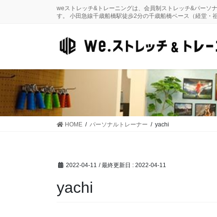
コ
ナ
weストレッチ&トレーニングは、会員制ストレッチ&パーソ
ン
ビ
す。 小田急線千歳船橋駅徒歩2分の千歳船橋ベース（経堂・
テ
ゲ
ン
ー
ツ
シ
に
ョ
移
ン
動
に
移
動
HOME
パーソナルトレーナー
yachi
2022-04-11
/ 最終更新日 :
2022-04-11
yachi