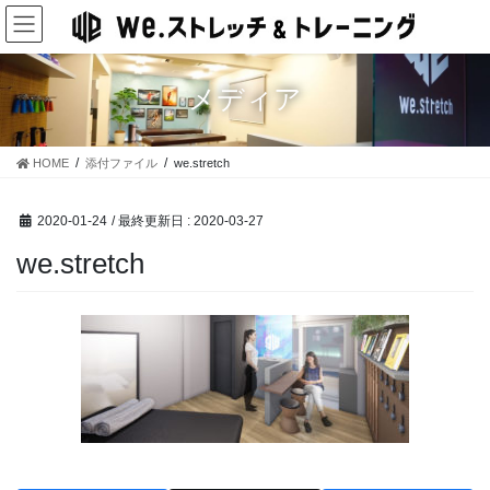
コ
ナ
ン
ビ
テ
ゲ
ン
ー
メディア
ツ
シ
に
ョ
移
ン
HOME
添付ファイル
we.stretch
動
に
移
動
2020-01-24
/ 最終更新日 :
2020-03-27
we.stretch