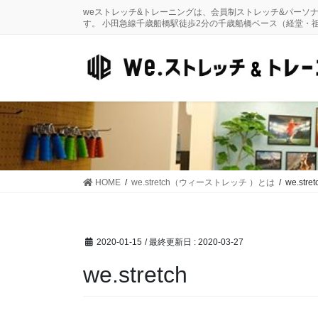
コ
ナ
weストレッチ&トレーニングは、会員制ストレッチ&パーソ
ン
ビ
す。 小田急線千歳船橋駅徒歩2分の千歳船橋ベース（経堂・
テ
ゲ
ン
ー
ツ
シ
に
ョ
移
ン
動
に
移
動
HOME
we.stretch（ウィーストレッチ ）とは
we.stret
2020-01-15
/ 最終更新日 :
2020-03-27
we.stretch